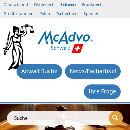
Deutschland
Österreich
Schweiz
Frankreich
Großbritannien
Polen
Tschechien
Spanien
Schweiz
Anwalt Suche
News/Fachartikel
Ihre Frage
Suche