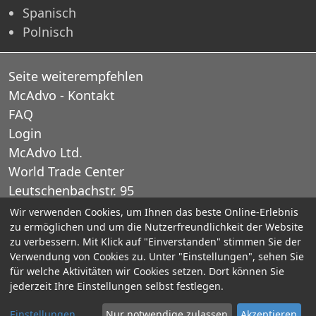
Spanisch
Polnisch
Seite weiterempfehlen
McAdvo - Kontakt
FAQ
Login
McAdvo Ltd.
World Trade Center
Leutschenbachstr. 95
CH-8050 Zurich
Wir verwenden Cookies, um Ihnen das beste Online-Erlebnis
zu ermöglichen und um die Nutzerfreundlichkeit der Website
Schweiz
zu verbessern. Mit Klick auf "Einverstanden" stimmen Sie der
Verwendung von Cookies zu. Unter "Einstellungen", sehen Sie
E-Mail: office@mcadvo.com
für welche Aktivitäten wir Cookies setzen. Dort können Sie
jederzeit Ihre Einstellungen selbst festlegen.
© 2005-2025 McAdvo Ltd.
Einstellungen
Nur notwendige zulassen
Akzeptieren