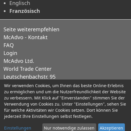
Englisch
Französisch
Seite weiterempfehlen
McAdvo - Kontakt
FAQ
Login
McAdvo Ltd.
World Trade Center
Leutschenbachstr. 95
CH-8050 Zurich
Wir verwenden Cookies, um Ihnen das beste Online-Erlebnis
zu ermöglichen und um die Nutzerfreundlichkeit der Website
Schweiz
zu verbessern. Mit Klick auf "Einverstanden" stimmen Sie der
Verwendung von Cookies zu. Unter "Einstellungen", sehen Sie
E-Mail: office@mcadvo.com
für welche Aktivitäten wir Cookies setzen. Dort können Sie
jederzeit Ihre Einstellungen selbst festlegen.
© 2005-2025 McAdvo Ltd.
Einstellungen
Nur notwendige zulassen
Akzeptieren