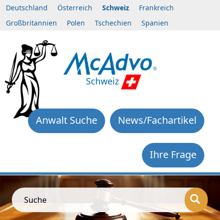
Deutschland
Österreich
Schweiz
Frankreich
Großbritannien
Polen
Tschechien
Spanien
Schweiz
Anwalt Suche
News/Fachartikel
Ihre Frage
Suche