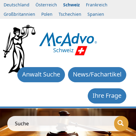
Deutschland
Österreich
Schweiz
Frankreich
Großbritannien
Polen
Tschechien
Spanien
Schweiz
Anwalt Suche
News/Fachartikel
Ihre Frage
Suche