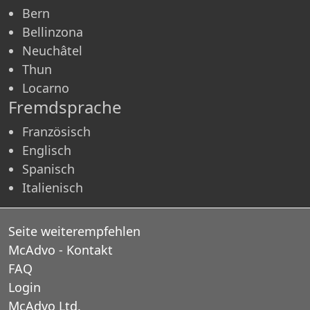
Bern
Bellinzona
Neuchâtel
Thun
Locarno
Fremdsprache
Französisch
Englisch
Spanisch
Italienisch
Seite weiterempfehlen
McAdvo - Kontakt
FAQ
Login
McAdvo Ltd.