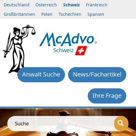
Deutschland
Österreich
Schweiz
Frankreich
Großbritannien
Polen
Tschechien
Spanien
Schweiz
Anwalt Suche
News/Fachartikel
Ihre Frage
Suche