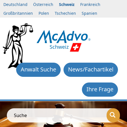
Deutschland
Österreich
Schweiz
Frankreich
Großbritannien
Polen
Tschechien
Spanien
Schweiz
Anwalt Suche
News/Fachartikel
Ihre Frage
Suche