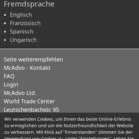
Fremdsprache
Englisch
Französisch
Spanisch
Ungarisch
Seite weiterempfehlen
McAdvo - Kontakt
FAQ
Login
McAdvo Ltd.
World Trade Center
Leutschenbachstr. 95
CH-8050 Zurich
Wir verwenden Cookies, um Ihnen das beste Online-Erlebnis
zu ermöglichen und um die Nutzerfreundlichkeit der Website
Schweiz
zu verbessern. Mit Klick auf "Einverstanden" stimmen Sie der
Verwendung von Cookies zu. Unter "Einstellungen", sehen Sie