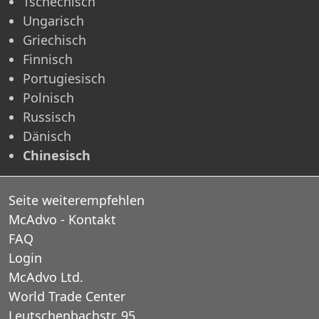
Tschechisch
Ungarisch
Griechisch
Finnisch
Portugiesisch
Polnisch
Russisch
Dänisch
Chinesisch
Seite weiterempfehlen
McAdvo - Kontakt
FAQ
Login
McAdvo Ltd.
World Trade Center
Leutschenbachstr. 95