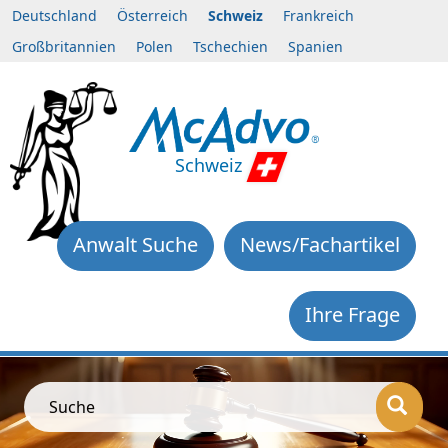
Deutschland
Österreich
Schweiz
Frankreich
Großbritannien
Polen
Tschechien
Spanien
Schweiz
Anwalt Suche
News/Fachartikel
Ihre Frage
Suche