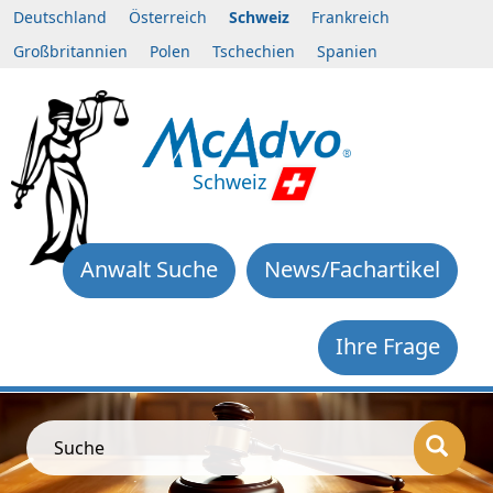
Deutschland
Österreich
Schweiz
Frankreich
Großbritannien
Polen
Tschechien
Spanien
Schweiz
Anwalt Suche
News/Fachartikel
Ihre Frage
Suche