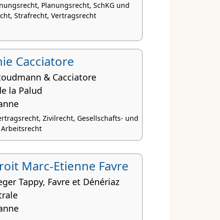
nungsrecht, Planungsrecht, SchKG und
ht, Strafrecht, Vertragsrecht
ie Cacciatore
Stoudmann & Cacciatore
de la Palud
anne
ertragsrecht, Zivilrecht, Gesellschafts- und
 Arbeitsrecht
droit Marc-Etienne Favre
eger Tappy, Favre et Dénériaz
trale
anne