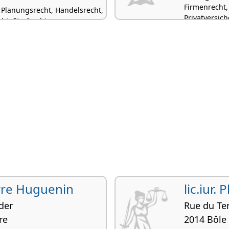
Firmenrecht
 Planungsrecht, Handelsrecht,
Privatversic
t, Strafrecht
ierre Huguenin
lic.iur. 
der
Rue du Te
re
2014 Bôle