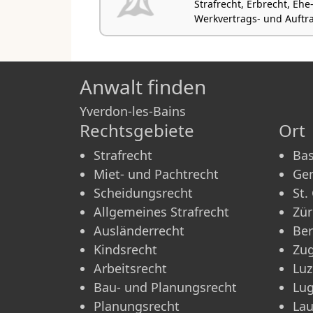
Strafrecht, Erbrecht, Eh
Werkvertrags- und Auftra
Anwalt finden
Yverdon-les-Bains
Rechtsgebiete
Ort
Strafrecht
Bas
Miet- und Pachtrecht
Ge
Scheidungsrecht
St.
Allgemeines Strafrecht
Zür
Ausländerrecht
Be
Kindsrecht
Zu
Arbeitsrecht
Luz
Bau- und Planungsrecht
Lu
Planungsrecht
La