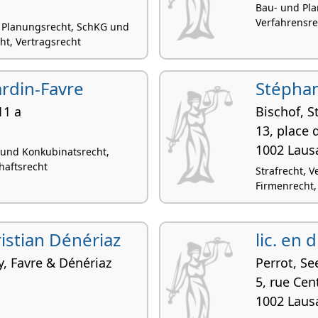
Bau- und Pla
Verfahrensrec
 Planungsrecht, SchKG und
ht, Vertragsrecht
Nardin-Favre
Stéphan
11 a
Bischof, 
13, place 
1002 Laus
- und Konkubinatsrecht,
haftsrecht
Strafrecht, V
Firmenrecht,
ristian Dénériaz
lic. en 
y, Favre & Dénériaz
Perrot, Se
5, rue Cen
1002 Laus