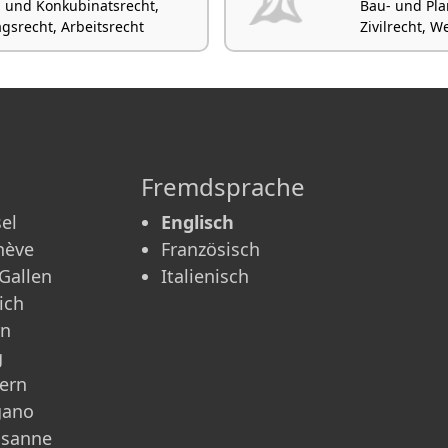
e- und Konkubinatsrecht,
Bau- und Pla
gsrecht, Arbeitsrecht
Zivilrecht, 
Fremdsprache
el
Englisch
nève
Französisch
 Gallen
Italienisch
ich
rn
g
ern
gano
usanne