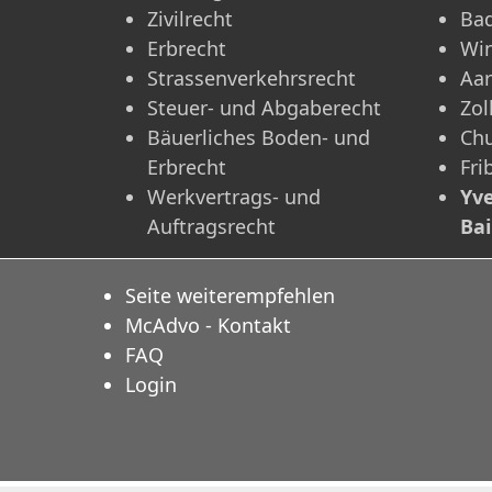
Zivilrecht
Ba
Erbrecht
Win
Strassenverkehrsrecht
Aa
Steuer- und Abgaberecht
Zol
Bäuerliches Boden- und
Ch
Erbrecht
Fri
Werkvertrags- und
Yve
Auftragsrecht
Ba
Seite weiterempfehlen
McAdvo - Kontakt
FAQ
Login