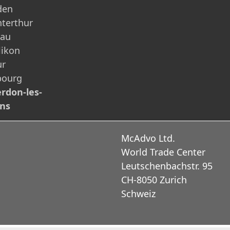
den
terthur
rau
likon
ur
bourg
rdon-les-
ins
McAdvo Ltd.
World Trade Center
Leutschenbachstr. 95
CH-8050 Zurich
Schweiz