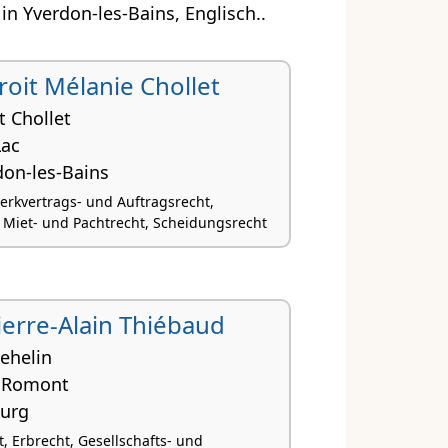
n Yverdon-les-Bains, Englisch..
droit Mélanie Chollet
t Chollet
Lac
don-les-Bains
Werkvertrags- und Auftragsrecht,
, Miet- und Pachtrecht, Scheidungsrecht
 Pierre-Alain Thiébaud
ehelin
e Romont
ourg
, Erbrecht, Gesellschafts- und