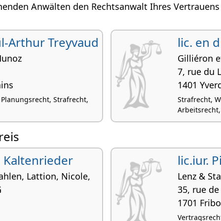
henden Anwälten den Rechtsanwalt Ihres Vertrauens i
ul-Arthur Treyvaud
lic. en 
 Munoz
Gilliéron e
7, rue du 
ins
1401 Yver
Planungsrecht, Strafrecht,
Strafrecht, 
Arbeitsrecht
reis
c Kaltenrieder
lic.iur.
hlen, Lattion, Nicole,
Lenz & Sta
G
35, rue d
1701 Frib
Vertragsrecht