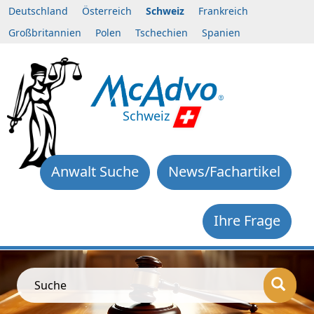
Deutschland
Österreich
Schweiz
Frankreich
Großbritannien
Polen
Tschechien
Spanien
Schweiz
Anwalt Suche
News/Fachartikel
Ihre Frage
Suche