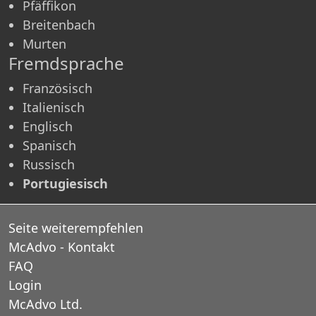
Pfäffikon
Breitenbach
Murten
Fremdsprache
Französisch
Italienisch
Englisch
Spanisch
Russisch
Portugiesisch
Seite weiterempfehlen
McAdvo - Kontakt
FAQ
Login
McAdvo Ltd.