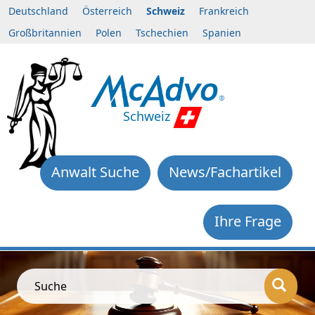
Deutschland
Österreich
Schweiz
Frankreich
Großbritannien
Polen
Tschechien
Spanien
Schweiz
Anwalt Suche
News/Fachartikel
Ihre Frage
Suche