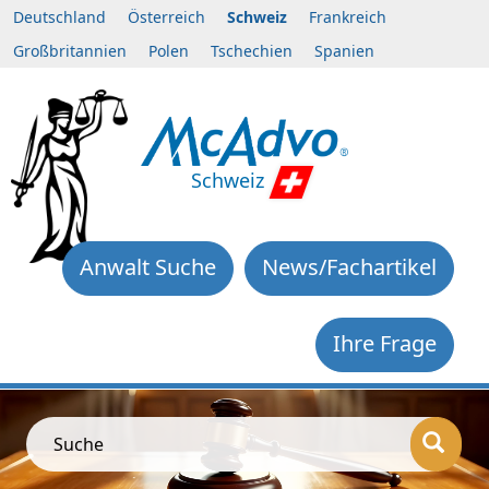
Deutschland
Österreich
Schweiz
Frankreich
Großbritannien
Polen
Tschechien
Spanien
Schweiz
Anwalt Suche
News/Fachartikel
Ihre Frage
Suche