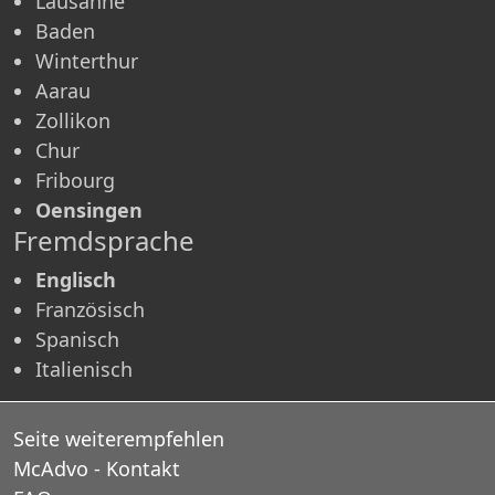
Lausanne
Baden
Winterthur
Aarau
Zollikon
Chur
Fribourg
Oensingen
Fremdsprache
Englisch
Französisch
Spanisch
Italienisch
Seite weiterempfehlen
McAdvo - Kontakt