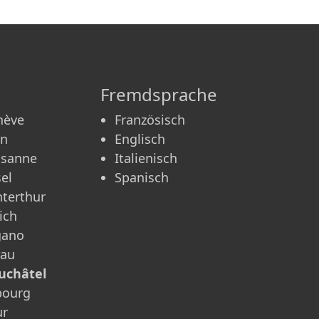
Fremdsprache
nève
Französisch
rn
Englisch
usanne
Italienisch
el
Spanisch
terthur
ich
gano
rau
uchâtel
bourg
ur