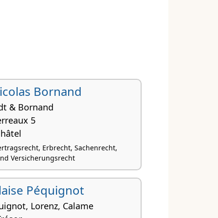
 Nicolas Bornand
dt & Bornand
erreaux 5
hâtel
ertragsrecht, Erbrecht, Sachenrecht,
 und Versicherungsrecht
 Blaise Péquignot
uignot, Lorenz, Calame