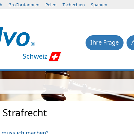
ch
Großbritannien
Polen
Tschechien
Spanien
Ihre Frage
Schweiz
 Strafrecht
s muss ich machen?