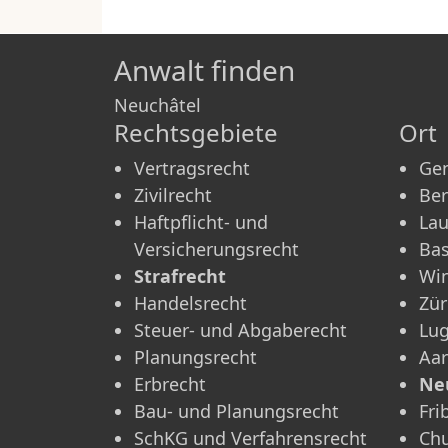
Anwalt finden
Neuchâtel
Rechtsgebiete
Ort
Vertragsrecht
Ge
Zivilrecht
Be
Haftpflicht- und
La
Versicherungsrecht
Bas
Strafrecht
Win
Handelsrecht
Zür
Steuer- und Abgaberecht
Lu
Planungsrecht
Aa
Erbrecht
Ne
Bau- und Planungsrecht
Fri
SchKG und Verfahrensrecht
Ch