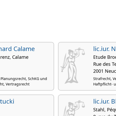
chard Calame
lic.iur.
orenz, Calame
Etude Bro
Rue des T
2001 Neuc
 Planungsrecht, SchKG und
Strafrecht, V
ht, Vertragsrecht
Haftpflicht-
Stucki
lic.iur.
Stahl, Péq