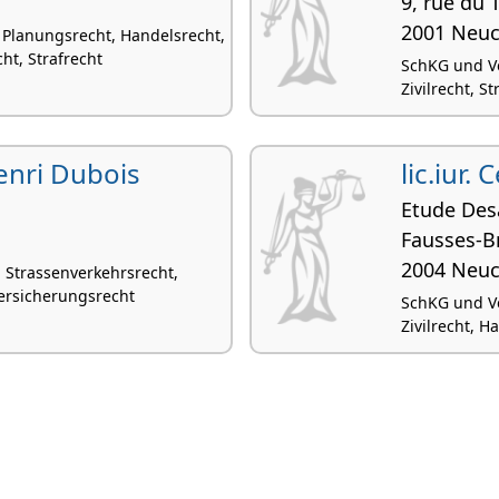
9, rue du 
2001 Neuc
 Planungsrecht, Handelsrecht,
t, Strafrecht
SchKG und Ve
Zivilrecht, S
Henri Dubois
lic.iur
c
Etude Des
Fausses-B
2004 Neuc
, Strassenverkehrsrecht,
versicherungsrecht
SchKG und Ve
Zivilrecht, H