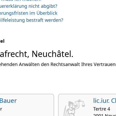
ererklärung nicht abgibt?
hrungsfristen im Überblick
lfeleistung bestraft werden?
el
afrecht, Neuchâtel.
ehenden Anwälten den Rechtsanwalt Ihres Vertrauens 
e Bauer
lic.iur.
r
Tertre 4
2001 Neuc