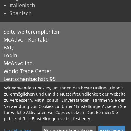
Italienisch
Spanisch
Seite weiterempfehlen
McAdvo - Kontakt
FAQ
Login
McAdvo Ltd.
World Trade Center
Leutschenbachstr. 95
CH-8050 Zurich
Wir verwenden Cookies, um Ihnen das beste Online-Erlebnis
zu ermöglichen und um die Nutzerfreundlichkeit der Website
Schweiz
zu verbessern. Mit Klick auf "Einverstanden" stimmen Sie der
Verwendung von Cookies zu. Unter "Einstellungen", sehen Sie
E-Mail: office@mcadvo.com
für welche Aktivitäten wir Cookies setzen. Dort können Sie
jederzeit Ihre Einstellungen selbst festlegen.
© 2005-2025 McAdvo Ltd.
Einstellungen
Nur notwendige zulassen
Akzeptieren