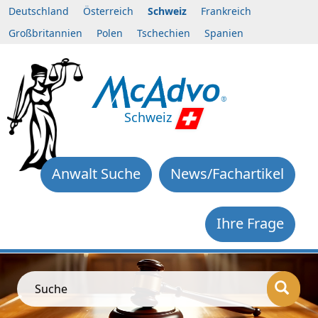
Deutschland
Österreich
Schweiz
Frankreich
Großbritannien
Polen
Tschechien
Spanien
Schweiz
Anwalt Suche
News/Fachartikel
Ihre Frage
Suche