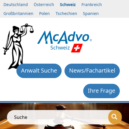
Deutschland
Österreich
Schweiz
Frankreich
Großbritannien
Polen
Tschechien
Spanien
Schweiz
Anwalt Suche
News/Fachartikel
Ihre Frage
Suche