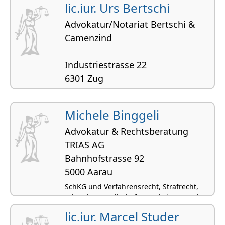
lic.iur. Urs Bertschi
Advokatur/Notariat Bertschi &
Camenzind
Industriestrasse 22
6301 Zug
Vertragsrecht, Zivilrecht,
Beurkundungsrecht, Ehe- und
Michele Binggeli
Konkubinatsrecht, Verwaltungsrecht
Advokatur & Rechtsberatung
TRIAS AG
Bahnhofstrasse 92
5000 Aarau
SchKG und Verfahrensrecht, Strafrecht,
Erbrecht, Gesellschafts- und Firmenrecht,
Ehe- und Konkubinatsrecht
lic.iur. Marcel Studer