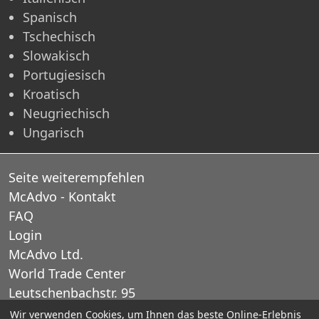
Spanisch
Tschechisch
Slowakisch
Portugiesisch
Kroatisch
Neugriechisch
Ungarisch
Seite weiterempfehlen
McAdvo - Kontakt
FAQ
Login
McAdvo Ltd.
World Trade Center
Leutschenbachstr. 95
CH-8050 Zurich
Wir verwenden Cookies, um Ihnen das beste Online-Erlebnis