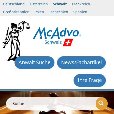
Deutschland
Österreich
Schweiz
Frankreich
Großbritannien
Polen
Tschechien
Spanien
Schweiz
Anwalt Suche
News/Fachartikel
Ihre Frage
Suche