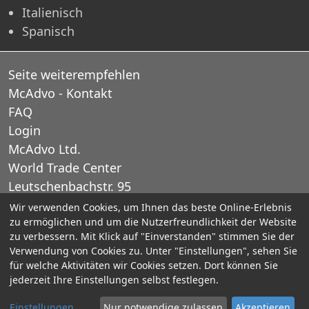
Italienisch
Spanisch
Seite weiterempfehlen
McAdvo - Kontakt
FAQ
Login
McAdvo Ltd.
World Trade Center
Leutschenbachstr. 95
CH-8050 Zurich
Wir verwenden Cookies, um Ihnen das beste Online-Erlebnis
zu ermöglichen und um die Nutzerfreundlichkeit der Website
Schweiz
zu verbessern. Mit Klick auf "Einverstanden" stimmen Sie der
Verwendung von Cookies zu. Unter "Einstellungen", sehen Sie
E-Mail: office@mcadvo.com
für welche Aktivitäten wir Cookies setzen. Dort können Sie
jederzeit Ihre Einstellungen selbst festlegen.
© 2005-2025 McAdvo Ltd.
Einstellungen
Nur notwendige zulassen
Akzeptieren