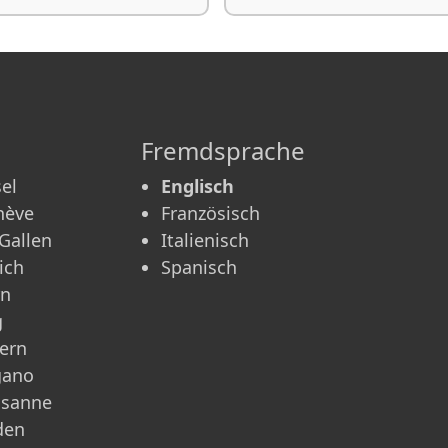
Fremdsprache
el
Englisch
nève
Französisch
 Gallen
Italienisch
ich
Spanisch
rn
g
ern
gano
usanne
den