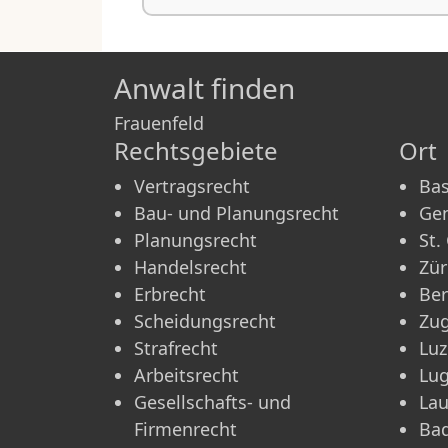
Anwalt finden
Frauenfeld
Rechtsgebiete
Ort
Vertragsrecht
Bas
Bau- und Planungsrecht
Ge
Planungsrecht
St.
Handelsrecht
Zür
Erbrecht
Be
Scheidungsrecht
Zu
Strafrecht
Luz
Arbeitsrecht
Lu
Gesellschafts- und
La
Firmenrecht
Ba