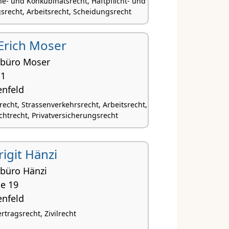
he- und Konkubinatsrecht, Haftpflicht- und
srecht, Arbeitsrecht, Scheidungsrecht
 Erich Moser
büro Moser
 1
enfeld
recht, Strassenverkehrsrecht, Arbeitsrecht,
chtrecht, Privatversicherungsrecht
Brigit Hänzi
büro Hänzi
se 19
enfeld
ertragsrecht, Zivilrecht