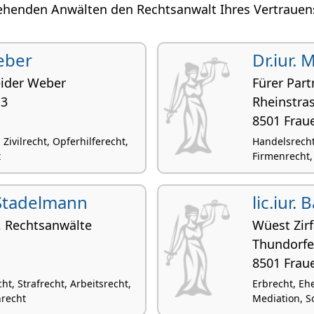
ehenden Anwälten den Rechtsanwalt Ihres Vertrauens 
Weber
Dr.iur. 
eider Weber
Fürer Par
13
Rheinstra
8501 Frau
 Zivilrecht, Opferhilferecht,
Handelsrecht,
t
Firmenrecht,
 Stadelmann
lic.iur.
, Rechtsanwälte
Wüest Zir
Thundorfe
8501 Frau
t, Strafrecht, Arbeitsrecht,
Erbrecht, Eh
recht
Mediation, S