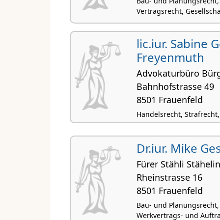
Bau- und Planungsrecht,
Vertragsrecht, Gesellsch
lic.iur. Sabine 
Freyenmuth
Advokaturbüro Bürg
Bahnhofstrasse 49
8501 Frauenfeld
Handelsrecht, Strafrecht
Konkubinatsrecht, Verwa
Dr.iur. Mike Ge
Fürer Stähli Stäheli
Rheinstrasse 16
8501 Frauenfeld
Bau- und Planungsrecht, 
Werkvertrags- und Auftr