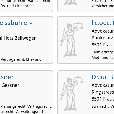
 Planungsrecht, Handelsrecht,
Strafrecht, E
afts- und Firmenrecht
Versicherung
Geissbühler-
lic.oec.
Advokatur
Bankplatz
i Hotz Zellweger
8501 Frau
Kaufvertrags
Miet- und Pa
, Vertragsrecht, Ehe- und
ltungsrecht
ssner
Dr.iur. 
n Gessner
Advokatur
Ringstras
8501 Frau
Planungsrecht, Vertragsrecht,
Strafrecht, V
agsrecht, Verwaltungsrecht