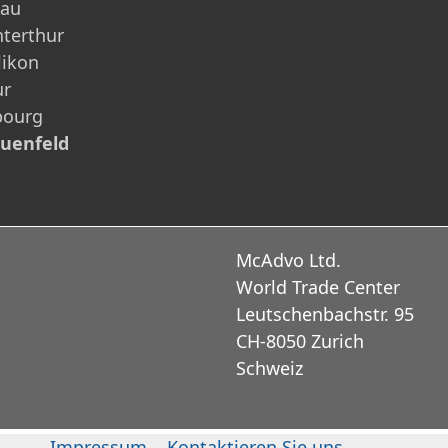
rau
terthur
likon
ur
bourg
auenfeld
McAdvo Ltd.
World Trade Center
Leutschenbachstr. 95
CH-8050 Zurich
Schweiz
Impressum
Kontaktieren Sie uns