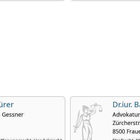
Fürer
Dr.iur. 
n Gessner
Advokatur
Zürcherst
8500 Frau