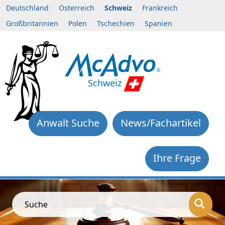
Deutschland
Österreich
Schweiz
Frankreich
Großbritannien
Polen
Tschechien
Spanien
Schweiz
Anwalt Suche
News/Fachartikel
Ihre Frage
Suche