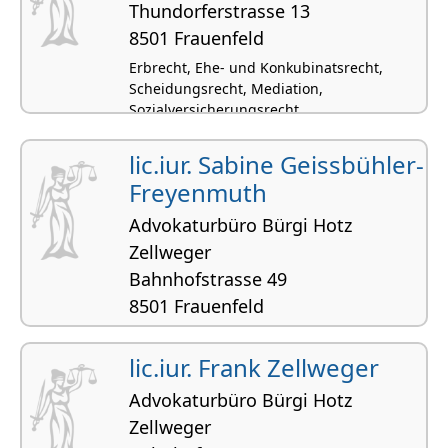
Thundorferstrasse 13
8501 Frauenfeld
Erbrecht, Ehe- und Konkubinatsrecht,
Scheidungsrecht, Mediation,
Sozialversicherungsrecht
lic.iur. Sabine Geissbühler-
Freyenmuth
Advokaturbüro Bürgi Hotz
Zellweger
Bahnhofstrasse 49
8501 Frauenfeld
Handelsrecht, Strafrecht, Vertragsrecht,
Ehe- und Konkubinatsrecht,
lic.iur. Frank Zellweger
Verwaltungsrecht
Advokaturbüro Bürgi Hotz
Zellweger