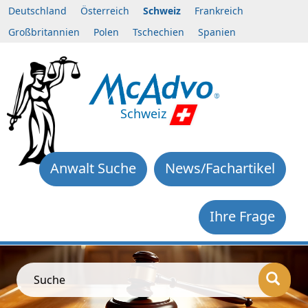
Deutschland
Österreich
Schweiz
Frankreich
Großbritannien
Polen
Tschechien
Spanien
Schweiz
Anwalt Suche
News/Fachartikel
Ihre Frage
Suche