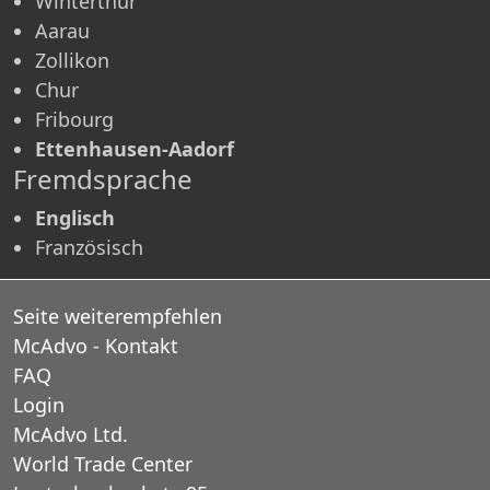
Winterthur
Aarau
Zollikon
Chur
Fribourg
Ettenhausen-Aadorf
Fremdsprache
Englisch
Französisch
Seite weiterempfehlen
McAdvo - Kontakt
FAQ
Login
McAdvo Ltd.
World Trade Center