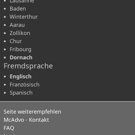
Lausanne
Baden
Winterthur
Aarau
Zollikon
Chur
Fribourg
Dornach
Fremdsprache
Englisch
Französisch
Spanisch
Seite weiterempfehlen
McAdvo - Kontakt
FAQ