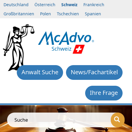
Deutschland
Österreich
Schweiz
Frankreich
Großbritannien
Polen
Tschechien
Spanien
Schweiz
Anwalt Suche
News/Fachartikel
Ihre Frage
Suche