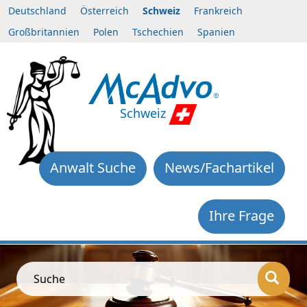
Deutschland
Österreich
Schweiz
Frankreich
Großbritannien
Polen
Tschechien
Spanien
Schweiz
Anwalt Suche
News/Fachartikel
Ihre Frage
Suche