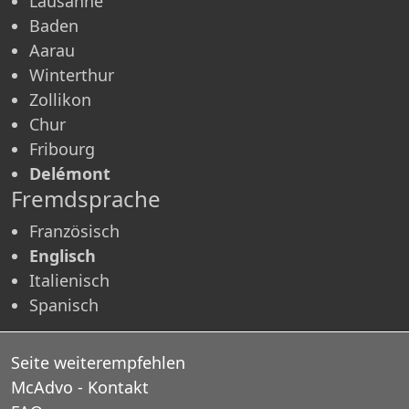
Lausanne
Baden
Aarau
Winterthur
Zollikon
Chur
Fribourg
Delémont
Fremdsprache
Französisch
Englisch
Italienisch
Spanisch
Seite weiterempfehlen
McAdvo - Kontakt