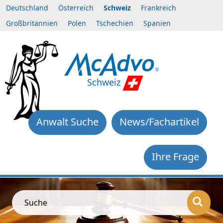
Deutschland
Österreich
Schweiz
Frankreich
Großbritannien
Polen
Tschechien
Spanien
Schweiz
Anwalt Suche
News/Fachartikel
Ihre Frage
Suche