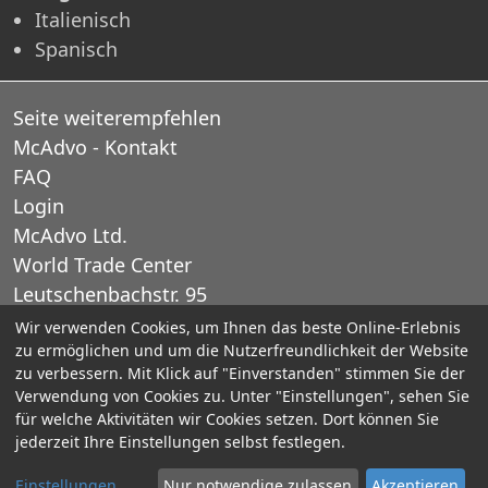
Italienisch
Spanisch
Seite weiterempfehlen
McAdvo - Kontakt
FAQ
Login
McAdvo Ltd.
World Trade Center
Leutschenbachstr. 95
CH-8050 Zurich
Wir verwenden Cookies, um Ihnen das beste Online-Erlebnis
zu ermöglichen und um die Nutzerfreundlichkeit der Website
Schweiz
zu verbessern. Mit Klick auf "Einverstanden" stimmen Sie der
Verwendung von Cookies zu. Unter "Einstellungen", sehen Sie
E-Mail: office@mcadvo.com
für welche Aktivitäten wir Cookies setzen. Dort können Sie
jederzeit Ihre Einstellungen selbst festlegen.
© 2005-2025 McAdvo Ltd.
Einstellungen
Nur notwendige zulassen
Akzeptieren