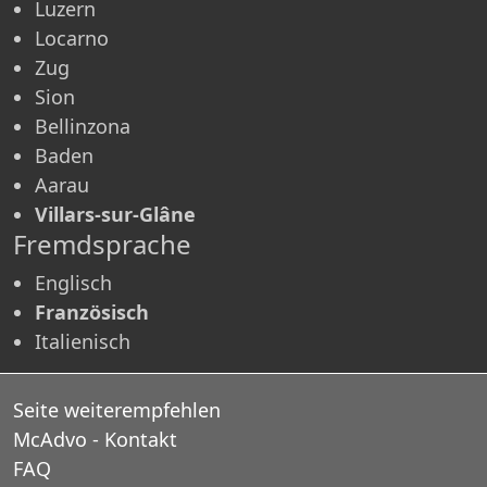
Luzern
Locarno
Zug
Sion
Bellinzona
Baden
Aarau
Villars-sur-Glâne
Fremdsprache
Englisch
Französisch
Italienisch
Seite weiterempfehlen
McAdvo - Kontakt
FAQ