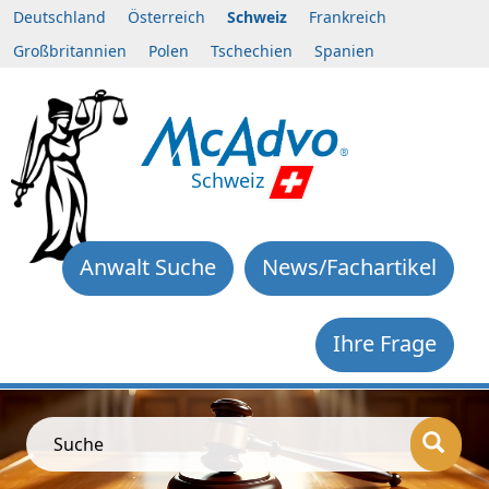
Deutschland
Österreich
Schweiz
Frankreich
Großbritannien
Polen
Tschechien
Spanien
Schweiz
Anwalt Suche
News/Fachartikel
Ihre Frage
Suche