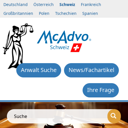
Deutschland
Österreich
Schweiz
Frankreich
Großbritannien
Polen
Tschechien
Spanien
Schweiz
Anwalt Suche
News/Fachartikel
Ihre Frage
Suche