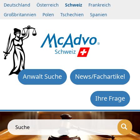
Deutschland
Österreich
Schweiz
Frankreich
Großbritannien
Polen
Tschechien
Spanien
Schweiz
Anwalt Suche
News/Fachartikel
Ihre Frage
Suche