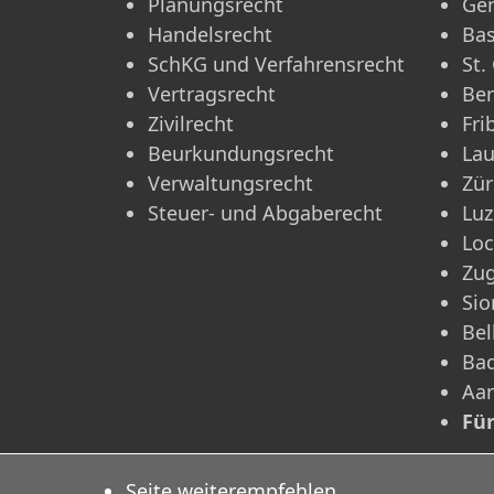
Planungsrecht
Ge
Handelsrecht
Bas
SchKG und Verfahrensrecht
St.
Vertragsrecht
Be
Zivilrecht
Fri
Beurkundungsrecht
La
Verwaltungsrecht
Zür
Steuer- und Abgaberecht
Luz
Lo
Zu
Sio
Bel
Ba
Aa
Fü
Seite weiterempfehlen