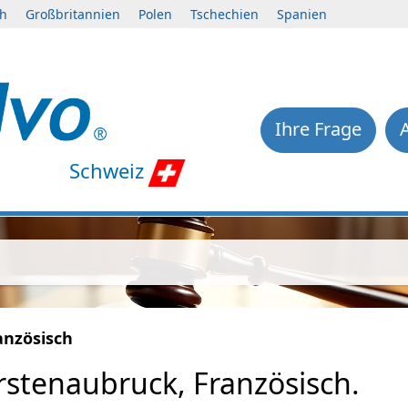
ch
Großbritannien
Polen
Tschechien
Spanien
Ihre Frage
Schweiz
anzösisch
rstenaubruck, Französisch.