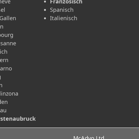
nève
Französisch
el
Spanisch
 Gallen
Italienisch
rn
bourg
usanne
ich
ern
carno
g
n
linzona
den
rau
rstenaubruck
McAdvo Ltd.