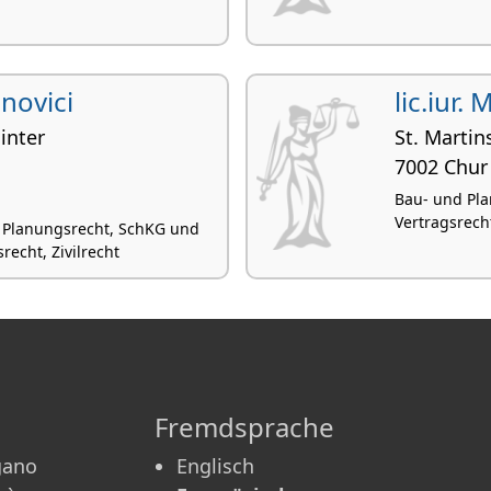
enovici
lic.iur.
inter
St. Martin
7002 Chur
Bau- und Pla
Vertragsrecht
 Planungsrecht, SchKG und
recht, Zivilrecht
Fremdsprache
gano
Englisch