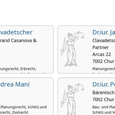
lavadetscher
Dr.iur.
rand Casanova &
Clavadets
Partner
Arcas 22
7002 Chur
ungsrecht, Erbrecht,
Planungsrech
ertrags- und Auftragsrecht
Sachenrecht,
Andrea Mani
Dr.iur. 
Bärenloch
7002 Chur
 Planungsrecht, SchKG und
Bau- und Pla
recht, Zivilrecht
SchKG und Ve