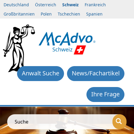
Deutschland
Österreich
Schweiz
Frankreich
Großbritannien
Polen
Tschechien
Spanien
Schweiz
Anwalt Suche
News/Fachartikel
Ihre Frage
Suche