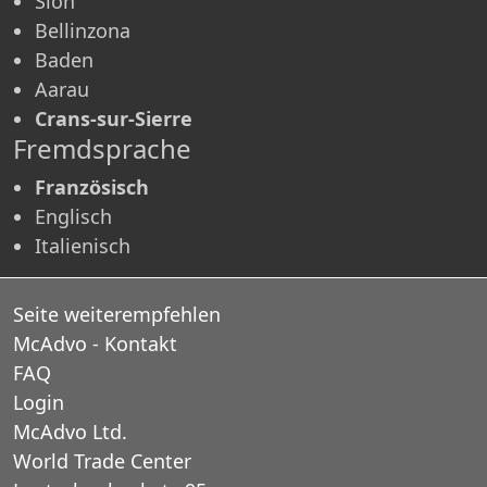
Sion
Bellinzona
Baden
Aarau
Crans-sur-Sierre
Fremdsprache
Französisch
Englisch
Italienisch
Seite weiterempfehlen
McAdvo - Kontakt
FAQ
Login
McAdvo Ltd.
World Trade Center