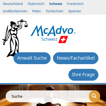
Deutschland
Österreich
Schweiz
Frankreich
Großbritannien
Polen
Tschechien
Spanien
Schweiz
Anwalt Suche
News/Fachartikel
Ihre Frage
Suche