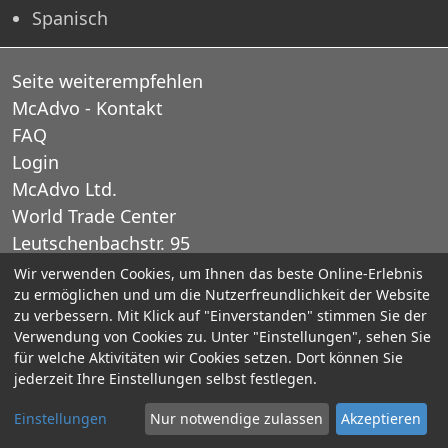
Spanisch
Seite weiterempfehlen
McAdvo - Kontakt
FAQ
Login
McAdvo Ltd.
World Trade Center
Leutschenbachstr. 95
CH-8050 Zurich
Wir verwenden Cookies, um Ihnen das beste Online-Erlebnis
zu ermöglichen und um die Nutzerfreundlichkeit der Website
Schweiz
zu verbessern. Mit Klick auf "Einverstanden" stimmen Sie der
Verwendung von Cookies zu. Unter "Einstellungen", sehen Sie
E-Mail: office@mcadvo.com
für welche Aktivitäten wir Cookies setzen. Dort können Sie
jederzeit Ihre Einstellungen selbst festlegen.
© 2005-2025 McAdvo Ltd.
Einstellungen
Nur notwendige zulassen
Akzeptieren
Impressum
Kontaktieren Sie uns