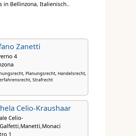
n Bellinzona, Italienisch..
efano Zanetti
verno 4
inzona
nungsrecht, Planungsrecht, Handelsrecht,
rfahrensrecht, Strafrecht
chela Celio-Kraushaar
ale Celio-
Galfetti,Manetti,Monaci
tro 1