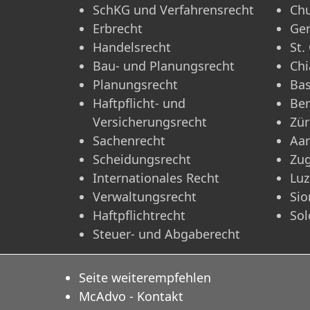
SchKG und Verfahrensrecht
Ch
Erbrecht
Ge
Handelsrecht
St.
Bau- und Planungsrecht
Chi
Planungsrecht
Bas
Haftpflicht- und
Be
Versicherungsrecht
Zür
Sachenrecht
Aa
Scheidungsrecht
Zu
Internationales Recht
Luz
Verwaltungsrecht
Sio
Haftpflichtrecht
Sol
Steuer- und Abgaberecht
Seite weiterempfehlen
McAdvo - Kontakt