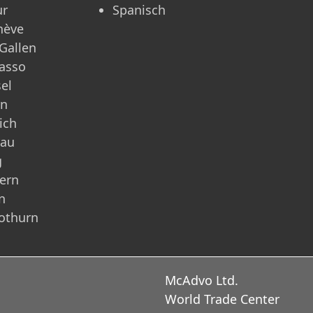
ur
Spanisch
nève
 Gallen
asso
el
rn
ich
rau
g
ern
n
othurn
McAdvo Ltd.
World Trade Center