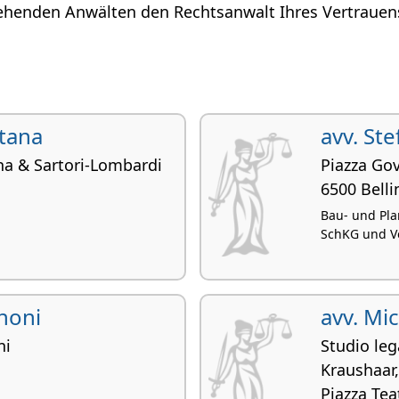
henden Anwälten den Rechtsanwalt Ihres Vertrauens i
ntana
avv. St
na & Sartori-Lombardi
Piazza Go
6500 Bell
Bau- und Pla
SchKG und Ve
anoni
avv. Mi
ni
Studio leg
Kraushaar,
Piazza Tea