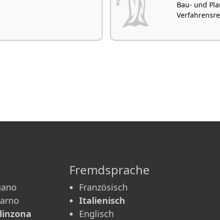
Bau- und Pla
Verfahrensrec
Fremdsprache
gano
Französisch
carno
Italienisch
linzona
Englisch