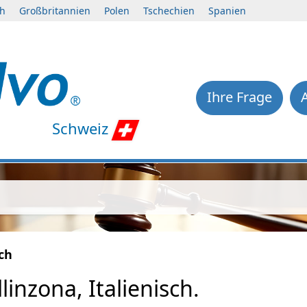
ch
Großbritannien
Polen
Tschechien
Spanien
Ihre Frage
Schweiz
sch
inzona, Italienisch.