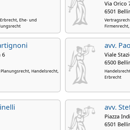
Via Orico 
6501 Bell
, Erbrecht, Ehe- und
Vertragsrecht
dungsrecht
Firmenrecht,
rtignoni
avv. Pa
 6
Viale Staz
6500 Bell
 Planungsrecht, Handelsrecht,
Handelsrecht,
Erbrecht
nelli
avv. Ste
Piazza In
6501 Bell