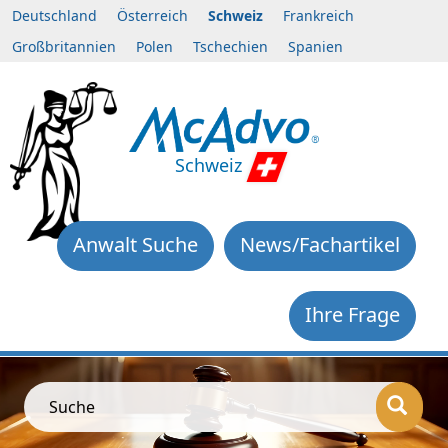
Deutschland
Österreich
Schweiz
Frankreich
Großbritannien
Polen
Tschechien
Spanien
Schweiz
Anwalt Suche
News/Fachartikel
Ihre Frage
Suche